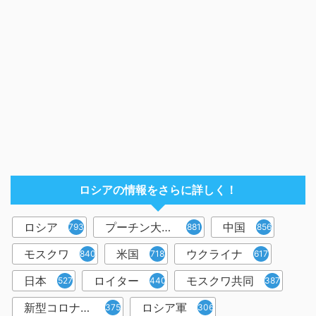
ロシアの情報をさらに詳しく！
ロシア
プーチン大統領
中国
7932
881
856
モスクワ
米国
ウクライナ
840
718
617
日本
ロイター
モスクワ共同
527
440
387
新型コロナウイルス
ロシア軍
375
306