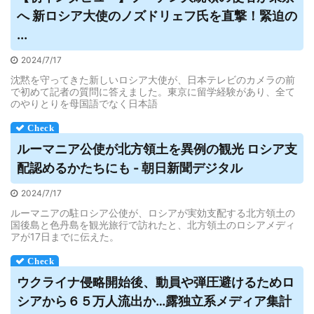
へ 新
ロシア
大使のノズドリェフ氏を直撃！緊迫の
...
2024/7/17
沈黙を守ってきた新しいロシア大使が、日本テレビのカメラの前
で初めて記者の質問に答えました。東京に留学経験があり、全て
のやりとりを母国語でなく日本語
ルーマニア公使が北方領土を異例の観光
ロシア
支
配認めるかたちにも - 朝日新聞デジタル
2024/7/17
ルーマニアの駐ロシア公使が、ロシアが実効支配する北方領土の
国後島と色丹島を観光旅行で訪れたと、北方領土のロシアメディ
アが17日までに伝えた。
ウクライナ侵略開始後、動員や弾圧避けるため
ロ
シア
から６５万人流出か…露独立系メディア集計