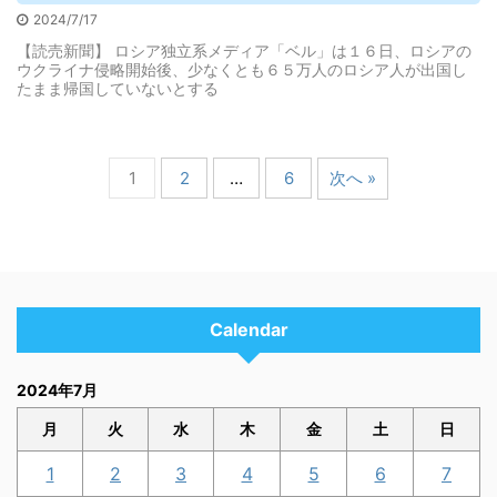
2024/7/17
【読売新聞】 ロシア独立系メディア「ベル」は１６日、ロシアの
ウクライナ侵略開始後、少なくとも６５万人のロシア人が出国し
たまま帰国していないとする
1
2
…
6
次へ »
Calendar
2024年7月
月
火
水
木
金
土
日
1
2
3
4
5
6
7