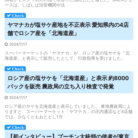
ースは、しばしば治安機関や法
ヤマナカが塩サケ産地を不正表示 愛知県内の4店
舗で
ロシア
産を「北海道産」
2024/7/17
スーパーマーケットの「ヤマナカ」が、ロシア産の塩サケを「北
海道産」と表示して販売したとして、行政指導を受けました。
ロシア
産の塩サケを「北海道産」と表示 約8000
パックを販売 農政局の立ち入り検査で発覚
2024/7/17
ロシア産のサケを北海道産と表示していました。 東海農政局によ
りますと、スーパーマーケット「ヤマナカ」の庄内通店など4店舗
では、少なくともおととし1月
【初インタビュー】プーチン大統領の使者が東京