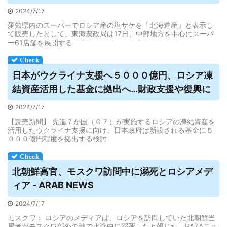
2024/7/17
愛知県内のスーパーでロシア産の塩サケを「北海道産」と表示し
て販売したとして、東海農政局は17日、中部地方を中心にスーパ
ー61店舗を展開する
日本がウクライナ支援へ５０００億円、
ロシア
凍
結資産活用した基金に拠出へ…財政支援や復興に
2024/7/17
【読売新聞】 先進７か国（Ｇ７）が実施するロシアの凍結資産を
活用したウクライナ支援に向け、日本政府は新設される基金に５
０００億円程度を拠出する検討
北朝鮮高官、モスクワ訪問中に溺死と
ロシア
メデ
ィア - ARAB NEWS
2024/7/17
モスクワ： ロシアのメディアは、ロシアを訪問していた北朝鮮当
局者がモスクワ郊外の池で水泳中に溺死したと報じた。BAZAニュ