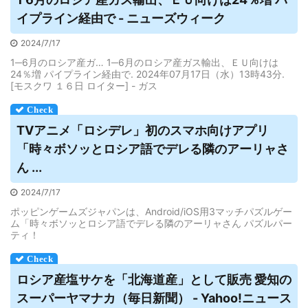
イプライン経由で - ニューズウィーク
2024/7/17
1─6月のロシア産ガ… 1─6月のロシア産ガス輸出、ＥＵ向けは
24％増 パイプライン経由で. 2024年07月17日（水）13時43分.
[モスクワ １６日 ロイター] - ガス
TVアニメ「ロシデレ」初のスマホ向けアプリ
「時々ボソッと
ロシア
語でデレる隣のアーリャさ
ん ...
2024/7/17
ポッピンゲームズジャパンは、Android/iOS用3マッチパズルゲー
ム「時々ボソッとロシア語でデレる隣のアーリャさん パズルパー
ティ！
ロシア
産塩サケを「北海道産」として販売 愛知の
スーパーヤマナカ（毎日新聞） - Yahoo!ニュース