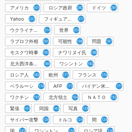
アメリカ
ロシア政府
ドイツ
301
282
261
Yahoo
フィギュアスケート
237
217
ウクライナ情勢
世界
214
209
ラブロフ外相
可能性
問題
200
198
197
モスクワ時事
ナワリヌイ氏
193
188
北大西洋条約機構
ワシントン
185
182
ロシア人
欧州
フランス
182
177
174
ベラルーシ
AFP
バイデン米大統領
174
173
171
ワクチン
北方領土
ＮＡＴＯ
155
154
152
緊張
同国
写真
143
143
138
サイバー攻撃
トルコ
間
129
124
124
国
ワシントン共同
ロシア語
121
119
118