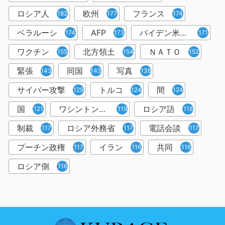
ロシア人
欧州
フランス
182
177
174
ベラルーシ
AFP
バイデン米大統領
174
173
171
ワクチン
北方領土
ＮＡＴＯ
155
154
152
緊張
同国
写真
143
143
138
サイバー攻撃
トルコ
間
129
124
124
国
ワシントン共同
ロシア語
121
119
118
制裁
ロシア外務省
電話会談
117
117
117
プーチン政権
イラン
共同
117
116
116
ロシア側
116