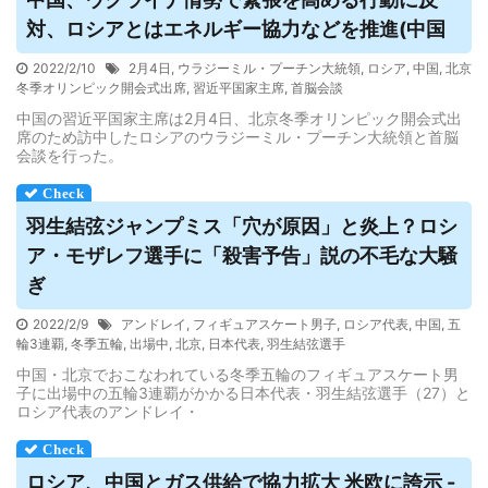
対、
ロシア
とはエネルギー協力などを推進(中国
2022/2/10
2月4日
,
ウラジーミル・プーチン大統領
,
ロシア
,
中国
,
北京
冬季オリンピック開会式出席
,
習近平国家主席
,
首脳会談
中国の習近平国家主席は2月4日、北京冬季オリンピック開会式出
席のため訪中したロシアのウラジーミル・プーチン大統領と首脳
会談を行った。
羽生結弦ジャンプミス「穴が原因」と炎上？
ロシ
ア
・モザレフ選手に「殺害予告」説の不毛な大騒
ぎ
2022/2/9
アンドレイ
,
フィギュアスケート男子
,
ロシア代表
,
中国
,
五
輪3連覇
,
冬季五輪
,
出場中
,
北京
,
日本代表
,
羽生結弦選手
中国・北京でおこなわれている冬季五輪のフィギュアスケート男
子に出場中の五輪3連覇がかかる日本代表・羽生結弦選手（27）と
ロシア代表のアンドレイ・
ロシア
、中国とガス供給で協力拡大 米欧に誇示 -