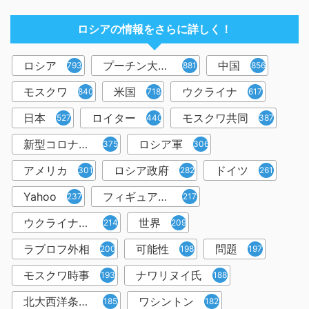
ロシアの情報をさらに詳しく！
ロシア
プーチン大統領
中国
7932
881
856
モスクワ
米国
ウクライナ
840
718
617
日本
ロイター
モスクワ共同
527
440
387
新型コロナウイルス
ロシア軍
375
306
アメリカ
ロシア政府
ドイツ
301
282
261
Yahoo
フィギュアスケート
237
217
ウクライナ情勢
世界
214
209
ラブロフ外相
可能性
問題
200
198
197
モスクワ時事
ナワリヌイ氏
193
188
北大西洋条約機構
ワシントン
185
182