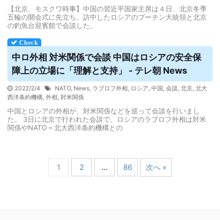
【北京、モスクワ時事】中国の習近平国家主席は４日、北京冬季
五輪の開会式に先立ち、訪中したロシアのプーチン大統領と北京
の釣魚台迎賓館で会談した。
中ロ外相 対米関係で会談 中国は
ロシア
の安全保
障上の立場に「理解と支持」 - テレ朝 News
2022/2/4
NATO
,
News
,
ラブロフ外相
,
ロシア
,
中国
,
会談
,
北京
,
北大
西洋条約機構
,
外相
,
対米関係
中国とロシアの外相が、対米関係などを巡って会談を行いまし
た。 3日に北京で行われた会談で、ロシアのラブロフ外相は対米
関係やNATO＝北大西洋条約機構との
1
2
…
86
次へ »