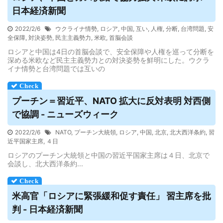
日本経済新聞
2022/2/6
ウクライナ情勢
,
ロシア
,
中国
,
互い
,
人権
,
分断
,
台湾問題
,
安
全保障
,
対決姿勢
,
民主主義勢力
,
米欧
,
首脳会談
ロシアと中国は4日の首脳会談で、安全保障や人権を巡って分断を
深める米欧など民主主義勢力との対決姿勢を鮮明にした。ウクラ
イナ情勢と台湾問題では互いの
プーチン＝習近平、NATO 拡大に反対表明 対西側
で協調 - ニューズウィーク
2022/2/6
NATO
,
プーチン大統領
,
ロシア
,
中国
,
北京
,
北大西洋条約
,
習
近平国家主席
,
４日
ロシアのプーチン大統領と中国の習近平国家主席は４日、北京で
会談し、北大西洋条約...
米高官「
ロシア
に緊張緩和促す責任」 習主席を批
判 - 日本経済新聞