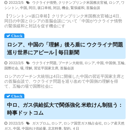
2022/2/5
ウクライナ情勢
,
クリテンブリンク米国務次官補
,
ロシア
,
ワ
シントン
,
中国
,
同日
,
坂口幸裕
,
対話
,
機会
,
緊張緩和
,
首脳会談
【ワシントン=坂口幸裕】クリテンブリンク米国務次官補は4日、
同日の中国とロシアの首脳会談について「中国がウクライナ情勢
の緊張緩和と対話を促す機会にす
ロシア
、中国の「理解」後ろ盾に ウクライナ問題
巡り世界にアピール | 毎日新聞
2022/2/5
ウクライナ問題
,
プーチン大統領
,
ロシア
,
中国
,
中国側
,
五輪
,
国際社会
,
場
,
理解
,
習近平国家主席
,
首脳会談
ロシアのプーチン大統領は4日に開催した中国の習近平国家主席と
の首脳会談で、ウクライナ問題を巡り改めて中国側の理解を得
て、五輪の場で国際社会に
中ロ、ガス供給拡大で関係強化 米欧けん制狙う：
時事ドットコム
2022/2/5
ガスプロム
,
ロシア
,
ロシア国営ガス独占会社
,
ロシア産天然
ガス
,
中国
,
中国向け供給量
,
北京時事
,
契約
,
４日