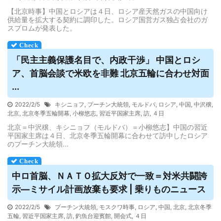
【北京時事】中国とロシアは４日、ロシア産天然ガスの中国向け
供給量を拡大する契約に調印した。ロシア国営ガス独占会社のガ
スプロムが発表した。
「民主主義保護名目で、内政干渉」 中国と
ロシ
ア
、首脳会談で米欧を非難 北京五輪に合わせ対面
...
2022/2/5
キシニョフ
,
プーチン大統領
,
モルドバ
,
ロシア
,
中国
,
中沢穣
,
北京
,
北京冬季五輪開幕
,
小柳悠志
,
習近平国家主席
,
訪
,
４日
北京＝中沢穣、キシニョフ（モルドバ）＝小柳悠志】中国の習近
平国家主席は４日、北京冬季五輪開幕に合わせて訪中したロシア
のプーチン大統領...
中ロ首脳、ＮＡＴＯ拡大反対で一致＝対米共闘誇
示―ミサイル計画放棄も要求 | 乗りものニュース
2022/2/5
プーチン大統領
,
モスクワ時事
,
ロシア
,
中国
,
北京
,
北京冬季
五輪
,
習近平国家主席
,
訪
,
釣魚台迎賓館
,
開会式
,
４日